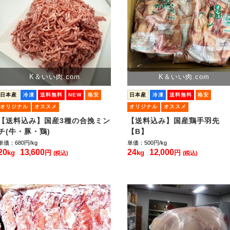
K＆いい肉.com
K＆いい肉.com
日本産
冷凍
送料無料
NEW
格安
日本産
冷凍
送料無料
格安
オリジナル
オススメ
オリジナル
オススメ
【送料込み】国産3種の合挽ミン
【送料込み】国産鶏手羽先
チ(牛・豚・鶏)
【B】
単価：680
円/kg
単価：500
円/kg
20
13,600
24
12,000
kg
円
kg
円
(税込)
(税込)