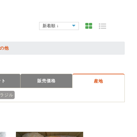
の他
ット
販売価格
産地
ラジル