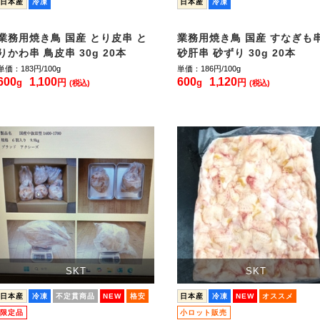
日本産
冷凍
日本産
冷凍
業務用焼き鳥 国産 とり皮串 と
業務用焼き鳥 国産 すなぎも
りかわ串 鳥皮串 30g 20本
砂肝串 砂ずり 30g 20本
単価：183
円/100g
単価：186
円/100g
600
1,100
600
1,120
g
円
g
円
(税込)
(税込)
SKT
SKT
日本産
冷凍
不定貫商品
NEW
格安
日本産
冷凍
NEW
オススメ
限定品
小ロット販売