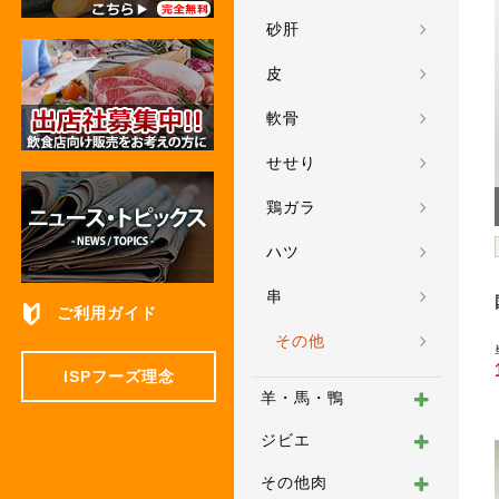
砂肝
皮
軟骨
せせり
鶏ガラ
ハツ
串
ご利用ガイド
その他
ISPフーズ理念
羊・馬・鴨
ジビエ
その他肉