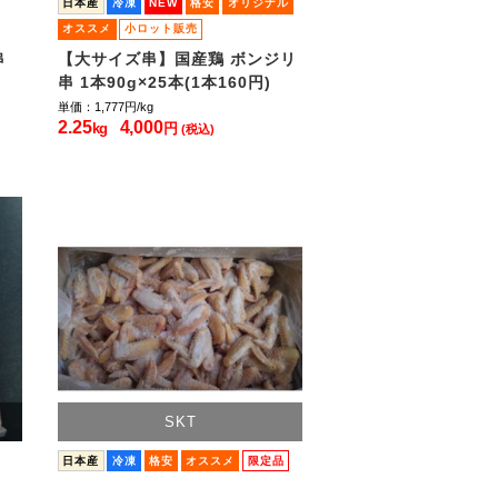
日本産
冷凍
NEW
格安
オリジナル
オススメ
小ロット販売
串
【大サイズ串】国産鶏 ボンジリ
串 1本90g×25本(1本160円)
単価：1,777
円/kg
2.25
4,000
kg
円
(税込)
SKT
日本産
冷凍
格安
オススメ
限定品