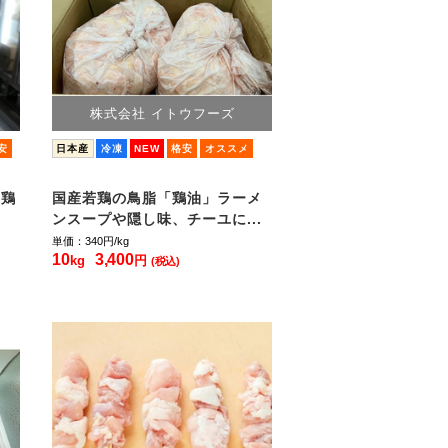
株式会社 イトウフーズ
安
日本産
冷凍
NEW
格安
オススメ
若鶏
国産若鶏の鳥脂「鶏油」ラーメ
ンスープや隠し味、チーユに...
単価：340
円/kg
10
3,400
kg
円
(税込)