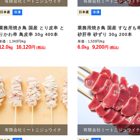
有限会社ミートニジュウイチ
有限会社ミートニジュウイ
日本産
冷凍
日本産
冷凍
業務用焼き鳥 国産 とり皮串 と
業務用焼き鳥 国産 すなぎも
りかわ串 鳥皮串 30g 400本
砂肝串 砂ずり 30g 200本
単価：1,343
円/kg
単価：1,533
円/kg
12.0
16,120
6.0
9,200
kg
円
kg
円
(税込)
(税込)
有限会社ミートニジュウイチ
有限会社ミートニジュウイ