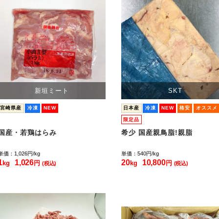
新垣ミート
SKT
宮崎県産
冷凍
NEW
日本産
冷凍
NEW
格安
オススメ
限定品
国産・若鶏はらみ
希少 国産親鳥脂!親脂
単価：1,026
円/kg
単価：540
円/kg
1
1,026
20
10,800
kg
円
kg
円
(税込)
(税込)