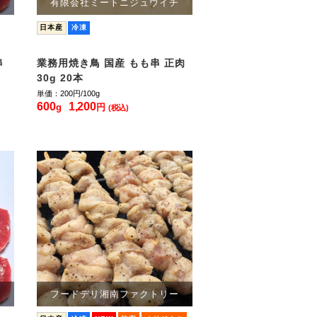
チ
有限会社ミートニジュウイチ
日本産
冷凍
串
業務用焼き鳥 国産 もも串 正肉
30g 20本
単価：200
円/100g
600
1,200
g
円
(税込)
チ
フードデリ湘南ファクトリー