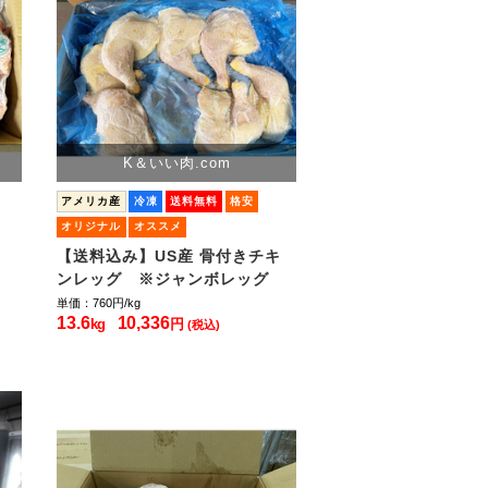
K＆いい肉.com
アメリカ産
冷凍
送料無料
格安
オリジナル
オススメ
【送料込み】US産 骨付きチキ
ンレッグ ※ジャンボレッグ
単価：760
円/kg
13.6
10,336
kg
円
(税込)