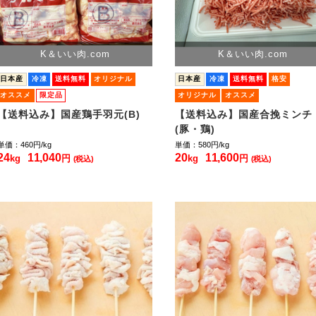
K＆いい肉.com
K＆いい肉.com
日本産
冷凍
送料無料
オリジナル
日本産
冷凍
送料無料
格安
オススメ
限定品
オリジナル
オススメ
【送料込み】国産鶏手羽元(B)
【送料込み】国産合挽ミンチ
(豚・鶏)
単価：460
円/kg
単価：580
円/kg
24
11,040
20
11,600
kg
円
kg
円
(税込)
(税込)