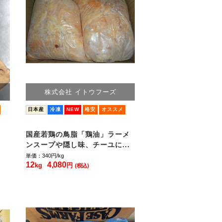
株式会社 イトウフーズ
日本産
冷凍
NEW
格安
オススメ
国産若鶏の鳥脂「鶏油」ラーメ
ンスープや隠し味、チーユに...
単価：340
円/kg
12
4,080
kg
円
(税込)