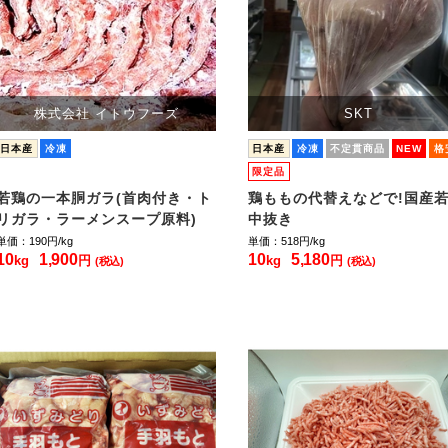
株式会社 イトウフーズ
SKT
日本産
冷凍
日本産
冷凍
不定貫商品
NEW
格
限定品
若鶏の一本胴ガラ(首肉付き・ト
鶏ももの代替えなどで!国産
リガラ・ラーメンスープ原料)
中抜き
単価：190
円/kg
単価：518
円/kg
10
1,900
10
5,180
kg
円
kg
円
(税込)
(税込)