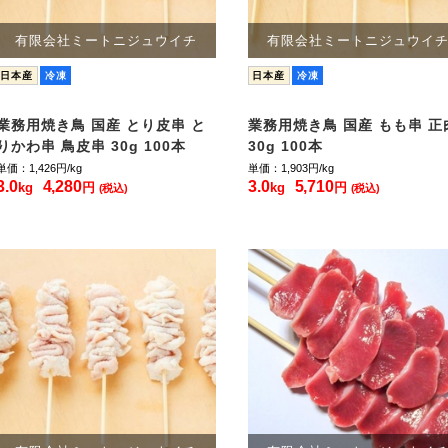
有限会社ミートニジュウイチ
有限会社ミートニジュウイ
日本産
冷凍
日本産
冷凍
業務用焼き鳥 国産 とり皮串 と
業務用焼き鳥 国産 もも串 正
りかわ串 鳥皮串 30g 100本
30g 100本
単価：1,426
円/kg
単価：1,903
円/kg
3.0
4,280
3.0
5,710
kg
円
kg
円
(税込)
(税込)