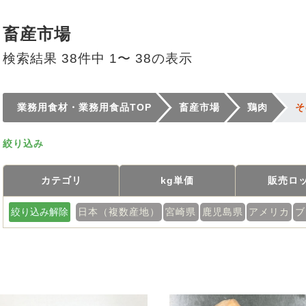
畜産市場
検索結果 38件中 1〜 38の表示
業務用食材・業務用食品TOP
畜産市場
鶏肉
そ
絞り込み
カテゴリ
kg単価
販売ロ
絞り込み解除
日本（複数産地）
宮崎県
鹿児島県
アメリカ
ブ