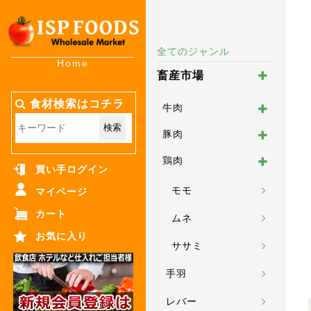
全てのジャンル
Home
畜産市場
食材検索はコチラ
牛肉
検索
豚肉
鶏肉
買い手ログイン
モモ
マイページ
カート
ムネ
お気に入り
ササミ
手羽
レバー