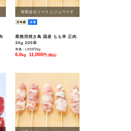
チ
有限会社ミートニジュウイチ
日本産
冷凍
肉
業務用焼き鳥 国産 もも串 正肉
30g 200本
単価：1,833
円/kg
6.0
11,000
kg
円
(税込)