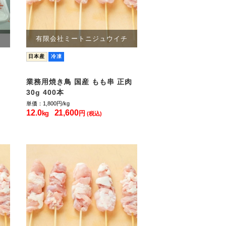
有限会社ミートニジュウイチ
日本産
冷凍
業務用焼き鳥 国産 もも串 正肉
30g 400本
単価：1,800
円/kg
12.0
21,600
kg
円
(税込)