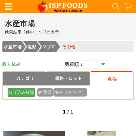
水産市場
検索結果 2件中 1〜 2の表示
水産市場
魚類
マグロ
その他
絞り込み
カテゴリ
価格・ロット
産地
絞り込み解除
静岡県
海外（その他）
1 / 1