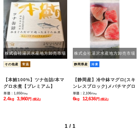
株式会社湯沢水産地方卸売市場
株式会社湯沢水産地方卸売市場
その他産
常温
静岡県産
冷凍
【本鮪100%】ツナ缶詰/本マ
【静岡産】冷中鉢マグロ(スキ
グロ水煮【プレミアム】
ンレスブロック)メバチマグロ
単価：1,650
単価：2,106
円/kg
円/kg
2.4
3,960
6
12,636
kg
円
kg
円
(税込)
(税込)
1 / 1