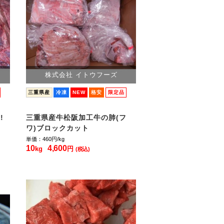
株式会社 イトウフーズ
三重県産
冷凍
NEW
格安
限定品
!
三重県産牛松阪加工牛の肺(フ
ワ)ブロックカット
単価：460
円/kg
10
4,600
kg
円
(税込)