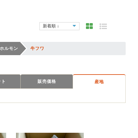
ホルモン
牛フワ
ット
販売価格
産地