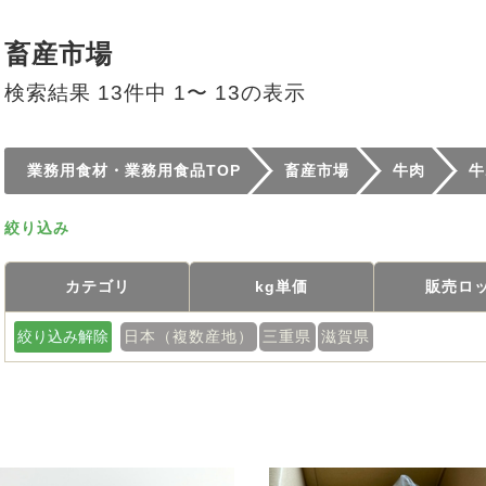
畜産市場
検索結果 13件中 1〜 13の表示
業務用食材・業務用食品TOP
畜産市場
牛肉
牛
絞り込み
カテゴリ
kg単価
販売ロ
絞り込み解除
日本（複数産地）
三重県
滋賀県