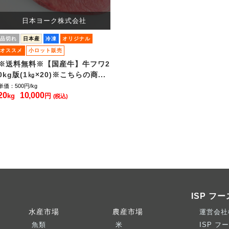
日本ヨーク株式会社
品切れ
日本産
冷凍
オリジナル
オススメ
小ロット販売
※送料無料※【国産牛】牛フワ2
0kg版(1㎏×20)※こちらの商...
単価：500
円/kg
20
10,000
kg
円
(税込)
ISP フ
水産市場
農産市場
運営会社
魚類
米
ISP フ