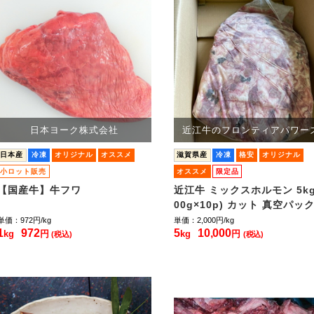
日本ヨーク株式会社
近江牛のフロンティアパワー
日本産
冷凍
オリジナル
オススメ
滋賀県産
冷凍
格安
オリジナル
小ロット販売
オススメ
限定品
【国産牛】牛フワ
近江牛 ミックスホルモン 5kg
00g×10p) カット 真空パッ
単価：972
円/kg
単価：2,000
円/kg
1
972
5
10,000
kg
円
kg
円
(税込)
(税込)