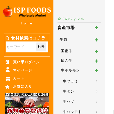
全てのジャンル
Home
畜産市場
食材検索はコチラ
牛肉
検索
国産牛
輸入牛
買い手ログイン
マイページ
牛ホルモン
カート
牛ツラミ
お気に入り
牛タン
牛ハツ
牛ハツモト