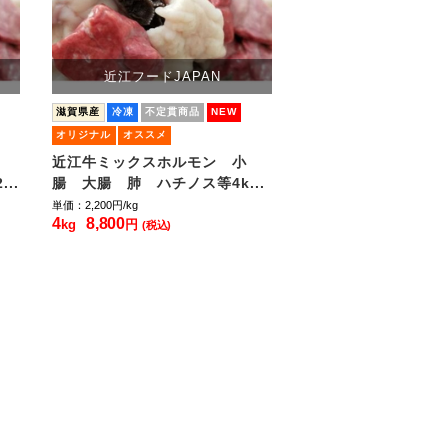
近江フードJAPAN
滋賀県産
冷凍
不定貫商品
NEW
オリジナル
オススメ
近江牛ミックスホルモン 小
..
腸 大腸 肺 ハチノス等4k...
単価：2,200
円/kg
4
8,800
kg
円
(税込)