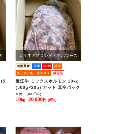
ズ
近江牛のフロンティアパワーズ
滋賀県産
冷凍
NEW
格安
オリジナル
オススメ
限定品
(5
近江牛 ミックスホルモン 10kg
ク
(500g×20p) カット 真空パック
単価：2,000
円/kg
10
20,000
kg
円
(税込)