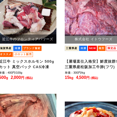
近江牛のフロンティアパワーズ
株式会社 イトウフーズ
滋賀県産
冷凍
ブランド食材
三重県産
冷凍
NEW
格安
限定品
オススメ
小ロット販売
近江牛 ミックスホルモン 500g
【屠場直仕入格安】鮮度抜群!
カット 真空パック CAS冷凍
三重県産松阪加工牛肺(フワ)
単価：400
円/100g
単価：300
円/kg
500
2,000
15
4,500
g
円
kg
円
(税込)
(税込)