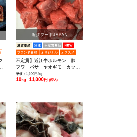
近江フードJAPAN
滋賀県産
冷凍
不定貫商品
NEW
売
ブランド食材
オリジナル
オススメ
ク
不定貫】近江牛ホルモン 肺
.
フワ バサ ヤオギモ カッ...
単価：1,100
円/kg
10
11,000
kg
円
(税込)