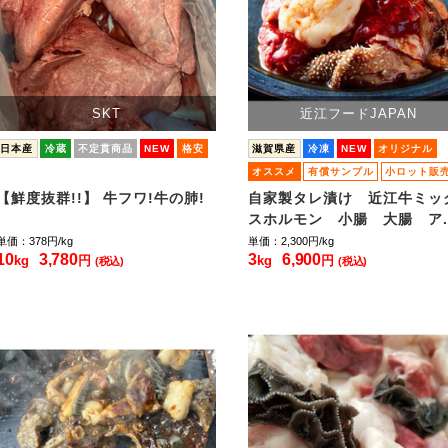
SKT
近江フードJAPAN
日本産
冷蔵
不定貫商品
NEW
格安
滋賀県産
冷凍
NEW
オリジナル
オススメ
有償サンプル
小ロット販
【鮮度抜群!!】 牛フワ!牛の肺!
自家製タレ漬け 近江牛ミッ
スホルモン 小腸 大腸 ア..
単価：378
円/kg
単価：2,300
円/kg
10
3,780
3
6,900
kg
円
kg
円
(税込)
(税込)