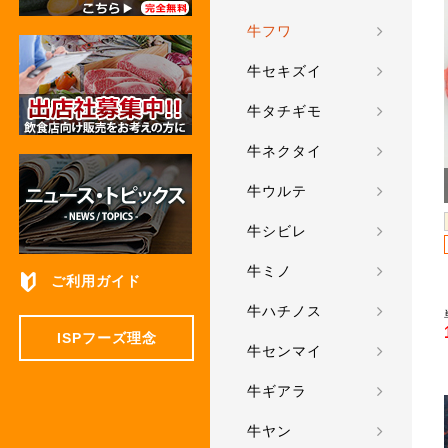
牛フワ
牛セキズイ
牛タチギモ
牛ネクタイ
牛ウルテ
牛シビレ
牛ミノ
ご利用ガイド
牛ハチノス
ISPフーズ理念
牛センマイ
牛ギアラ
牛ヤン