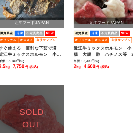
近江フードJAPAN
近江フードJAPAN
滋賀県産
冷凍
不定貫商品
NEW
滋賀県産
冷凍
不定貫商品
NEW
オリジナル
オススメ
有償サンプル
オリジナル
オススメ
有償サンプル
小ロット販売
小ロット販売
すぐ使える 便利な下茹で済
近江牛ミックスホルモン 小
近江牛ミックスホルモン 小...
腸 大腸 肺 ハチノス等 2.
単価：3,100
円/kg
単価：2,300
円/kg
2.5
7,750
2
4,600
kg
円
kg
円
(税込)
(税込)
SOLD
OUT