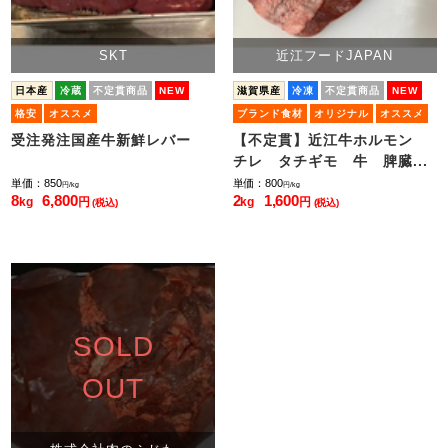
SKT
近江フードJAPAN
日本産
冷蔵
不定貫商品
NEW
滋賀県産
冷凍
不定貫商品
NEW
格安
オススメ
ブランド食材
オリジナル
オススメ
受注発注国産牛新鮮レバー
【不定貫】近江牛ホルモン
チレ タチギモ 牛 脾臓...
単価：850
単価：800
円/kg
円/kg
8
6,800
2
1,600
kg
円
kg
円
(税込)
(税込)
SOLD
OUT