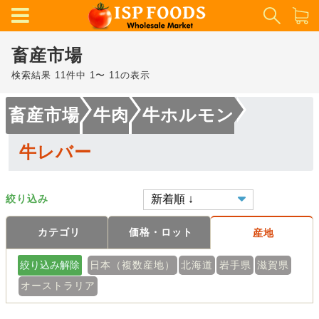
畜産市場
検索結果 11件中 1〜 11の表示
畜産市場
牛肉
牛ホルモン
牛レバー
絞り込み
カテゴリ
価格・ロット
産地
絞り込み解除
日本（複数産地）
北海道
岩手県
滋賀県
オーストラリア