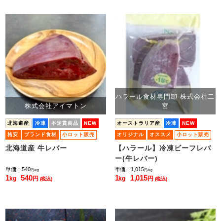
ハラール食材専門卸 株式会社二
株式会社アイマトン
宮
北海道産
冷凍
不定貫商品
NEW
オーストラリア産
冷凍
NEW
格安
ブランド食材
小ロット販売
オリジナル
オススメ
小ロット販売
北海道産 牛レバー
【ハラール】冷凍ビーフレバ
ー(牛レバー)
単価：540
単価：1,015
円/kg
円/kg
1
540
1
1,015
kg
円
kg
円
(税込)
(税込)