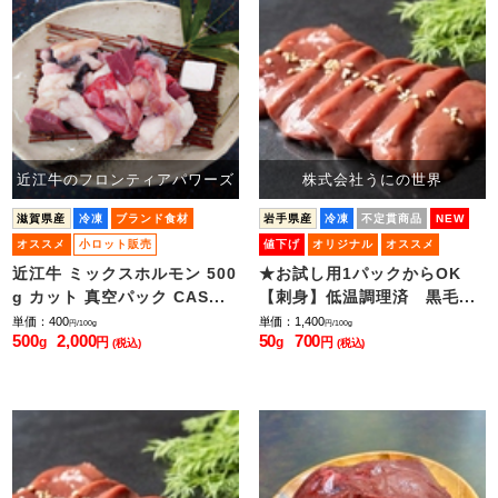
近江牛のフロンティアパワーズ
株式会社うにの世界
滋賀県産
冷凍
ブランド食材
岩手県産
冷凍
不定貫商品
NEW
オススメ
小ロット販売
値下げ
オリジナル
オススメ
小ロット販売
近江牛 ミックスホルモン 500
★お試し用1パックからOK
g カット 真空パック CAS...
【刺身】低温調理済 黒毛...
単価：400
単価：1,400
円/100g
円/100g
500
2,000
50
700
g
円
g
円
(税込)
(税込)