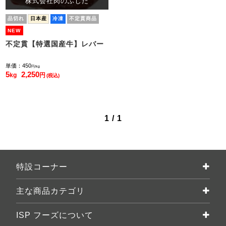
株式会社肉のふじた
品切れ
日本産
冷凍
不定貫商品
NEW
不定貫【特選国産牛】レバー
単価：450
円/kg
5
2,250
kg
円
(税込)
1 / 1
特設コーナー
主な商品カテゴリ
ISP フーズについて