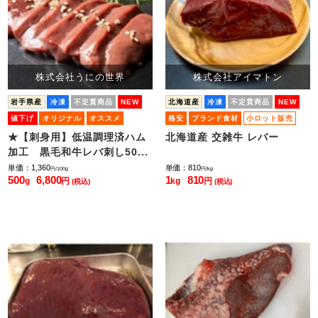
株式会社うにの世界
株式会社アイマトン
岩手県産
冷凍
不定貫商品
NEW
北海道産
冷凍
不定貫商品
NEW
値下げ
オリジナル
オススメ
格安
ブランド食材
小ロット販売
小ロット販売
★【刺身用】低温調理済ハム
北海道産 交雑牛 レバー
加工 黒毛和牛レバ刺し50...
単価：1,360
単価：810
円/100g
円/kg
500
6,800
1
810
g
円
kg
円
(税込)
(税込)