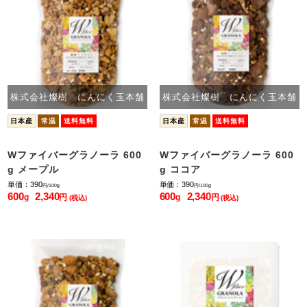
株式会社燦樹 にんにく玉本舗
株式会社燦樹 にんにく玉本舗
日本産
常温
送料無料
日本産
常温
送料無料
Wファイバーグラノーラ 600
Wファイバーグラノーラ 600
g メープル
g ココア
単価：390
単価：390
円/100g
円/100g
600
2,340
600
2,340
g
円
g
円
(税込)
(税込)