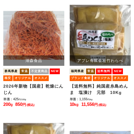
湖森食品
アプレ有限会社竹わらべ
群馬県産
常温
不定貫商品
NEW
福岡県産
常温
送料無料
NEW
格安
オリジナル
オススメ
ブランド食材
オリジナル
オススメ
小ロット販売
小ロット販売
2026年新物【国産】乾燥にん
【送料無料】純国産糸島めん
じん
ま 塩漬け 元部 10Kg
単価：425
単価：1,155
円/100g
円/kg
200
850
10
11,556
g
円
kg
円
(税込)
(税込)