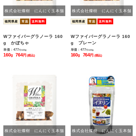
株式会社燦樹 にんにく玉本舗
株式会社燦樹 にんにく玉本舗
福岡県産
常温
送料無料
福岡県産
常温
送料無料
Wファイバーグラノーラ 160
Wファイバーグラノーラ 160
g かぼちゃ
g プレーン
単価：477
単価：477
円/100g
円/100g
160
764
160
764
g
円
g
円
(税込)
(税込)
株式会社燦樹 にんにく玉本舗
株式会社燦樹 にんにく玉本舗