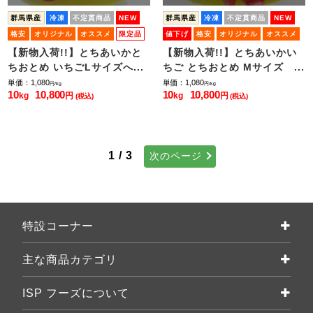
群馬県産
冷凍
不定貫商品
NEW
群馬県産
冷凍
不定貫商品
NEW
格安
オリジナル
オススメ
限定品
値下げ
格安
オリジナル
オススメ
季節限定
限定品
残りわずか
【新物入荷!!】とちあいかと
【新物入荷!!】とちあいかい
ちおとめ いちごLサイズへ...
ちご とちおとめ Mサイズ ...
単価：1,080
単価：1,080
円/kg
円/kg
10
10,800
10
10,800
kg
円
kg
円
(税込)
(税込)
1 / 3
次のページ
特設コーナー
主な商品カテゴリ
ISP フーズについて