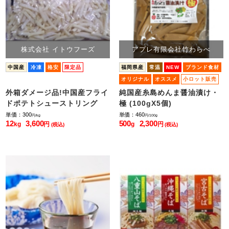
株式会社 イトウフーズ
アプレ有限会社竹わらべ
中国産
冷凍
格安
限定品
福岡県産
常温
NEW
ブランド食材
オリジナル
オススメ
小ロット販売
外箱ダメージ品!中国産フライ
純国産糸島めんま醤油漬け・
ドポテトシューストリング
極 (100gX5個)
単価：300
単価：460
円/kg
円/100g
12
3,600
500
2,300
kg
円
g
円
(税込)
(税込)