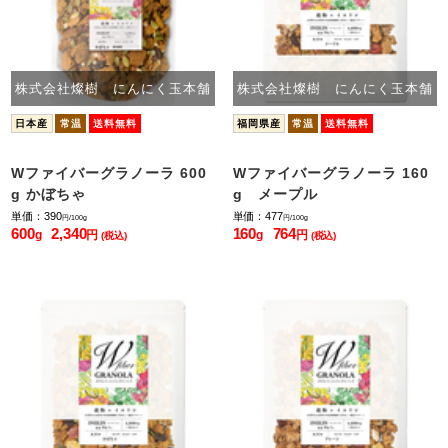
株式会社燦樹 にんにく玉本舗
株式会社燦樹 にんにく玉本舗
日本産
常温
送料無料
福岡県産
常温
送料無料
Wファイバーグラノーラ 600
Wファイバーグラノーラ 160
g かぼちゃ
g メープル
単価：390
単価：477
円/100g
円/100g
600
2,340
160
764
g
円
g
円
(税込)
(税込)