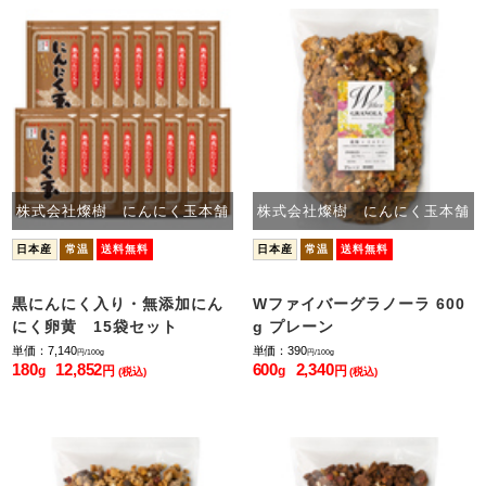
株式会社燦樹 にんにく玉本舗
株式会社燦樹 にんにく玉本舗
日本産
常温
送料無料
日本産
常温
送料無料
黒にんにく入り・無添加にん
Wファイバーグラノーラ 600
にく卵黄 15袋セット
g プレーン
単価：7,140
単価：390
円/100g
円/100g
180
12,852
600
2,340
g
円
g
円
(税込)
(税込)