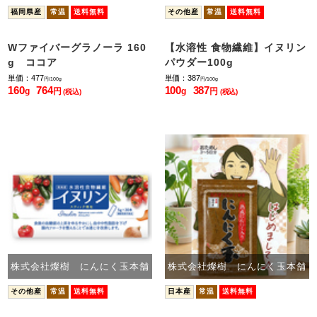
福岡県産
常温
送料無料
その他産
常温
送料無料
Wファイバーグラノーラ 160
【水溶性 食物繊維】イヌリン
g ココア
パウダー100g
単価：477
単価：387
円/100g
円/100g
160
764
100
387
g
円
g
円
(税込)
(税込)
株式会社燦樹 にんにく玉本舗
株式会社燦樹 にんにく玉本舗
その他産
常温
送料無料
日本産
常温
送料無料