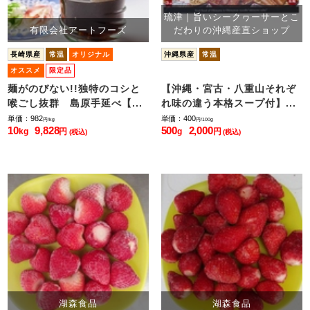
琉津｜旨いシークヮーサーとこ
有限会社アートフーズ
だわりの沖縄産直ショップ
長崎県産
常温
オリジナル
沖縄県産
常温
オススメ
限定品
麺がのびない!!独特のコシと
【沖縄・宮古・八重山それぞ
喉ごし抜群 島原手延べ【...
れ味の違う本格スープ付】...
単価：982
単価：400
円/kg
円/100g
10
9,828
500
2,000
kg
円
g
円
(税込)
(税込)
湖森食品
湖森食品