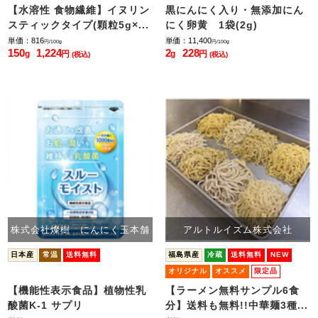
【水溶性 食物繊維】イヌリン
黒にんにく入り・無添加にん
スティックタイプ(顆粒5g×...
にく卵黄 1袋(2g)
単価：816
単価：11,400
円/100g
円/100g
150
1,224
2
228
g
円
g
円
(税込)
(税込)
株式会社燦樹 にんにく玉本舗
アルトルイズム株式会社
日本産
常温
送料無料
福島県産
冷蔵
送料無料
NEW
オリジナル
オススメ
限定品
無料サンプル
【機能性表示食品】植物性乳
【ラーメン無料サンプル6食
酸菌K-1 サプリ
分】送料も無料!!中華麺3種...