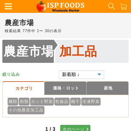
農産市場
検索結果 77件中 1〜 30の表示
農産市場
加工品
絞り込み
価格・ロット
産地
カテゴリ
麺類
粉類
カット野菜
乾燥品
梅干
冷凍野菜
その他農産加工品
1 / 3
次のページ