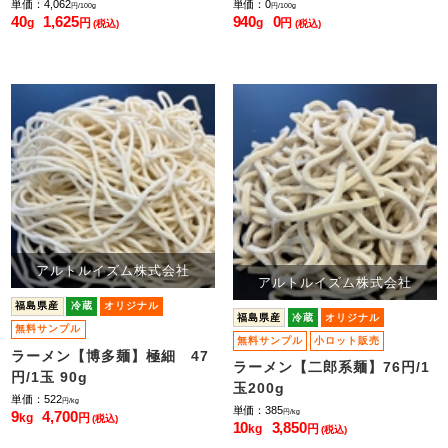
単価：4,062
単価：0
円/100g
円/100g
40
1,625
940
0
g
円
g
円
(税込)
(税込)
アルトルイズム株式会社
アルトルイズム株式会社
福島県産
冷蔵
オリジナル
福島県産
冷蔵
オリジナル
無料サンプル
無料サンプル
小ロット販売
ラーメン【博多麺】極細 47
ラーメン【二郎系麺】76円/1
円/1玉 90g
玉200g
単価：522
円/kg
単価：385
円/kg
9
4,700
kg
円
(税込)
10
3,850
kg
円
(税込)