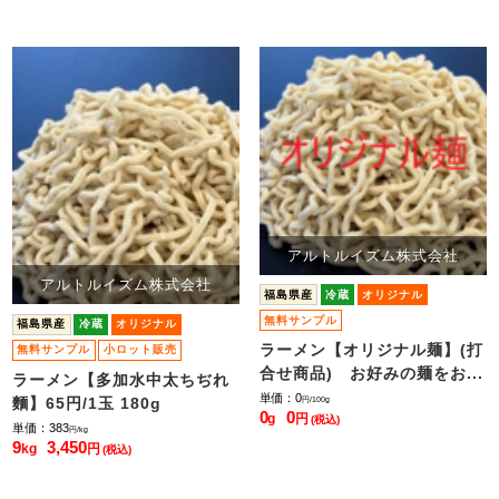
アルトルイズム株式会社
アルトルイズム株式会社
福島県産
冷蔵
オリジナル
無料サンプル
福島県産
冷蔵
オリジナル
ラーメン【オリジナル麺】(打
無料サンプル
小ロット販売
合せ商品) お好みの麺をお...
ラーメン【多加水中太ちぢれ
単価：0
麵】65円/1玉 180g
円/100g
0
0
g
円
(税込)
単価：383
円/kg
9
3,450
kg
円
(税込)