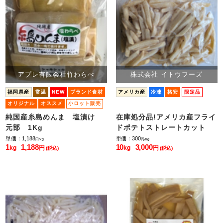
アプレ有限会社竹わらべ
株式会社 イトウフーズ
福岡県産
常温
NEW
ブランド食材
アメリカ産
冷凍
格安
限定品
オリジナル
オススメ
小ロット販売
純国産糸島めんま 塩漬け
在庫処分品!アメリカ産フライ
元部 1Kg
ドポテトストレートカット
単価：1,188
単価：300
円/kg
円/kg
1
1,188
10
3,000
kg
円
kg
円
(税込)
(税込)