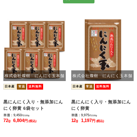
株式会社燦樹 にんにく玉本舗
株式会社燦樹 にんにく玉本舗
日本産
常温
送料無料
日本産
常温
送料無料
黒にんにく入り・無添加にん
黒にんにく入り・無添加にん
にく卵黄 6袋セット
にく卵黄
単価：9,450
単価：9,975
円/100g
円/100g
72
6,804
12
1,197
g
円
g
円
(税込)
(税込)