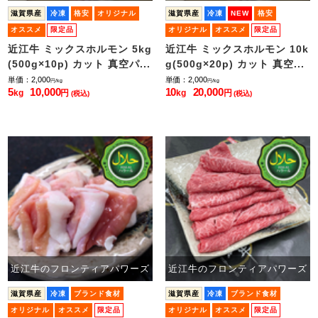
滋賀県産
冷凍
格安
オリジナル
滋賀県産
冷凍
NEW
格安
オススメ
限定品
オリジナル
オススメ
限定品
近江牛 ミックスホルモン 5kg
近江牛 ミックスホルモン 10k
(500g×10p) カット 真空パ...
g(500g×20p) カット 真空...
単価：2,000
単価：2,000
円/kg
円/kg
5
10,000
10
20,000
kg
円
kg
円
(税込)
(税込)
近江牛のフロンティアパワーズ
近江牛のフロンティアパワーズ
滋賀県産
冷凍
ブランド食材
滋賀県産
冷凍
ブランド食材
オリジナル
オススメ
限定品
オリジナル
オススメ
限定品