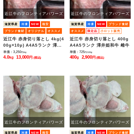
近江牛のフロンティアパワーズ
近江牛のフロンティアパワーズ
滋賀県産
冷凍
NEW
格安
滋賀県産
冷凍
NEW
ブランド食材
ブランド食材
オリジナル
オススメ
オススメ
限定品
小ロット販売
限定品
近江牛 赤身切り落とし 4kg(4
近江牛 赤身切り落とし 400g
00g×10p) A4A5ランク 澤...
A4A5ランク 澤井姫和牛 雌牛
単価：3,250
単価：725
円/kg
円/100g
4.0
13,000
400
2,900
kg
円
g
円
(税込)
(税込)
近江牛のフロンティアパワーズ
近江牛のフロンティアパワーズ
滋賀県産
冷凍
NEW
格安
滋賀県産
冷凍
NEW
ブランド食材