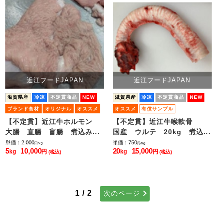
近江フードJAPAN
近江フードJAPAN
滋賀県産
冷凍
不定貫商品
NEW
滋賀県産
冷凍
不定貫商品
NEW
ブランド食材
オリジナル
オススメ
オススメ
有償サンプル
小ロット販売
【不定貫】近江牛ホルモン
【不定貫】近江牛喉軟骨
大腸 直腸 盲腸 煮込み...
国産 ウルテ 20kg 煮込...
単価：2,000
単価：750
円/kg
円/kg
5
10,000
20
15,000
kg
円
kg
円
(税込)
(税込)
1 / 2
次のページ