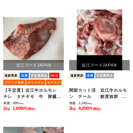
近江フードJAPAN
近江フードJAPAN
滋賀県産
冷凍
不定貫商品
NEW
滋賀県産
冷凍
不定貫商品
ブランド食材
オリジナル
オススメ
【不定貫】近江牛ホルモン
関節カット済 近江牛ホルモ
チレ タチギモ 牛 脾臓...
ン テール 鮮度抜群 ...
単価：800
単価：2,100
円/kg
円/kg
2
1,600
2
4,200
kg
円
kg
円
(税込)
(税込)