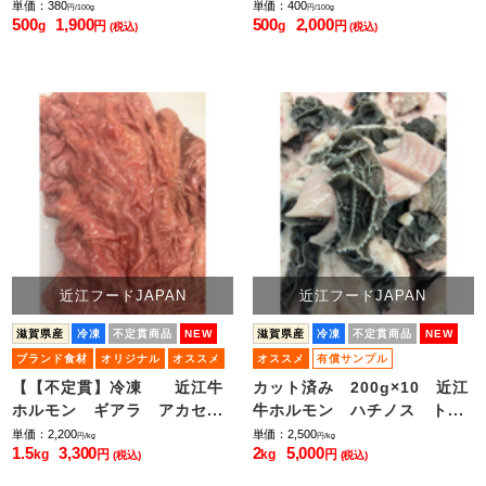
単価：380
単価：400
円/100g
円/100g
500
1,900
500
2,000
g
円
g
円
(税込)
(税込)
近江フードJAPAN
近江フードJAPAN
滋賀県産
冷凍
不定貫商品
NEW
滋賀県産
冷凍
不定貫商品
NEW
ブランド食材
オリジナル
オススメ
オススメ
有償サンプル
小ロット販売
【【不定貫】冷凍 近江牛
カット済み 200g×10 近江
ホルモン ギアラ アカセ...
牛ホルモン ハチノス ト...
単価：2,200
単価：2,500
円/kg
円/kg
1.5
3,300
2
5,000
kg
円
kg
円
(税込)
(税込)