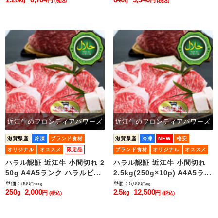
kg
円
g
円
(税込)
(税込)
近江牛のフロンティアパワーズ
近江牛のフロンティアパワーズ
滋賀県産
冷凍
ブランド食材
滋賀県産
冷凍
NEW
格安
オリジナル
オススメ
限定品
ブランド食材
オリジナル
オススメ
小ロット販売
限定品
ハラル認証 近江牛 小間切れ 2
ハラル認証 近江牛 小間切れ
50g A4A5ランク ハラルビ...
2.5kg(250g×10p) A4A5ラ...
単価：800
単価：5,000
円/100g
円/kg
250
2,000
2.5
12,500
g
円
kg
円
(税込)
(税込)