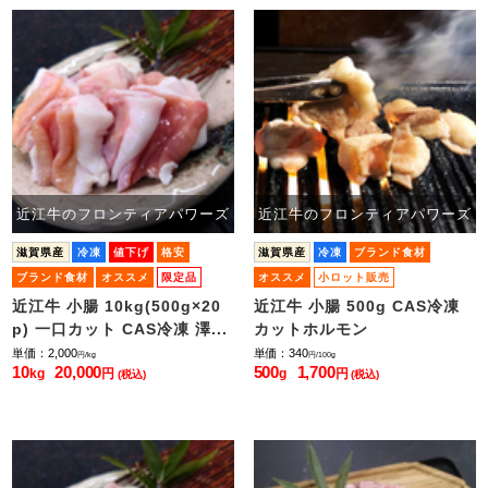
近江牛のフロンティアパワーズ
近江牛のフロンティアパワーズ
滋賀県産
冷凍
値下げ
格安
滋賀県産
冷凍
ブランド食材
ブランド食材
オススメ
限定品
オススメ
小ロット販売
近江牛 小腸 10kg(500g×20
近江牛 小腸 500g CAS冷凍
p) 一口カット CAS冷凍 澤...
カットホルモン
単価：2,000
単価：340
円/kg
円/100g
10
20,000
500
1,700
kg
円
g
円
(税込)
(税込)