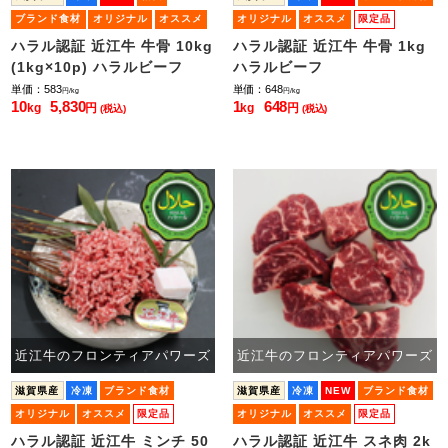
ブランド食材
オリジナル
オススメ
オリジナル
オススメ
限定品
限定品
小ロット販売
ハラル認証 近江牛 牛骨 10kg
ハラル認証 近江牛 牛骨 1kg
(1kg×10p) ハラルビーフ
ハラルビーフ
単価：583
単価：648
円/kg
円/kg
10
5,830
1
648
kg
円
kg
円
(税込)
(税込)
近江牛のフロンティアパワーズ
近江牛のフロンティアパワーズ
滋賀県産
冷凍
ブランド食材
滋賀県産
冷凍
NEW
ブランド食材
オリジナル
オススメ
限定品
オリジナル
オススメ
限定品
小ロット販売
小ロット販売
ハラル認証 近江牛 ミンチ 50
ハラル認証 近江牛 スネ肉 2k