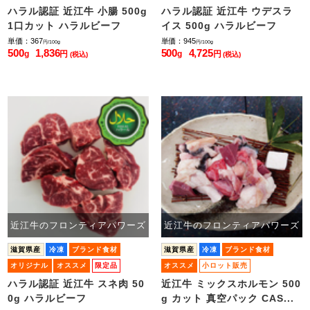
小ロット販売
小ロット販売
ハラル認証 近江牛 小腸 500g
ハラル認証 近江牛 ウデスラ
1口カット ハラルビーフ
イス 500g ハラルビーフ
単価：367
単価：945
円/100g
円/100g
500
1,836
500
4,725
g
円
g
円
(税込)
(税込)
近江牛のフロンティアパワーズ
近江牛のフロンティアパワーズ
滋賀県産
冷凍
ブランド食材
滋賀県産
冷凍
ブランド食材
オリジナル
オススメ
限定品
オススメ
小ロット販売
小ロット販売
ハラル認証 近江牛 スネ肉 50
近江牛 ミックスホルモン 500
0g ハラルビーフ
g カット 真空パック CAS...