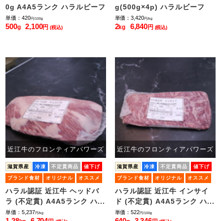
0g A4A5ランク ハラルビーフ
g(500g×4p) ハラルビーフ
単価：420
単価：3,420
円/100g
円/kg
500
2,100
2
6,840
g
円
kg
円
(税込)
(税込)
近江牛のフロンティアパワーズ
近江牛のフロンティアパワーズ
滋賀県産
冷凍
不定貫商品
値下げ
滋賀県産
冷凍
不定貫商品
値下げ
ブランド食材
オリジナル
オススメ
ブランド食材
オリジナル
オススメ
限定品
残りわずか
限定品
残りわずか
ハラル認証 近江牛 ヘッドバ
ハラル認証 近江牛 インサイ
ラ (不定貫) A4A5ランク ハ...
ド (不定貫) A4A5ランク ハ...
単価：5,237
単価：522
円/kg
円/100g
1.28
6,704
640
3,346