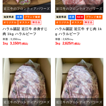
近江牛のフロンティアパワーズ
近江牛のフロンティアパワーズ
滋賀県産
冷凍
ブランド食材
滋賀県産
冷凍
NEW
ブランド食材
オリジナル
オススメ
限定品
オリジナル
オススメ
限定品
小ロット販売
小ロット販売
ハラル認証 近江牛 赤身すじ
ハラル認証 近江牛 すじ肉 1k
肉 1kg ハラルビーフ
g ハラルビーフ
単価：3,150
単価：2,625
円/kg
円/kg
1
3,150
1
2,625
kg
円
kg
円
(税込)
(税込)
近江牛のフロンティアパワーズ
近江牛のフロンティアパワーズ