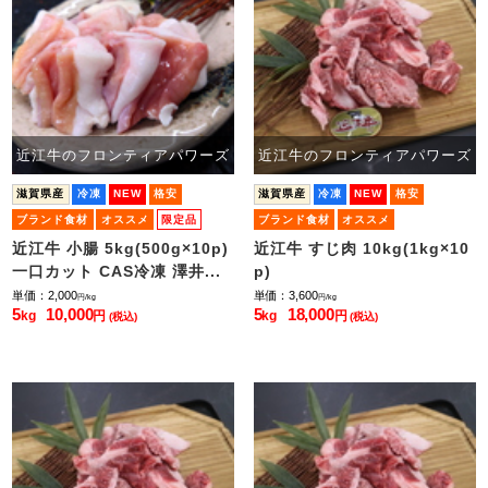
近江牛のフロンティアパワーズ
近江牛のフロンティアパワーズ
滋賀県産
冷凍
NEW
格安
滋賀県産
冷凍
NEW
格安
ブランド食材
オススメ
限定品
ブランド食材
オススメ
近江牛 小腸 5kg(500g×10p)
近江牛 すじ肉 10kg(1kg×10
一口カット CAS冷凍 澤井...
p)
単価：2,000
単価：3,600
円/kg
円/kg
5
10,000
5
18,000
kg
円
kg
円
(税込)
(税込)