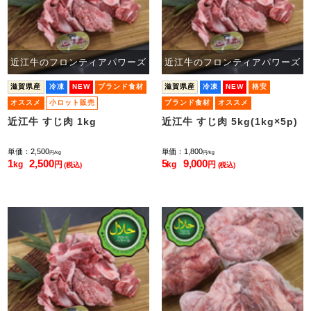
近江牛のフロンティアパワーズ
近江牛のフロンティアパワーズ
滋賀県産
冷凍
NEW
ブランド食材
滋賀県産
冷凍
NEW
格安
オススメ
小ロット販売
ブランド食材
オススメ
近江牛 すじ肉 1kg
近江牛 すじ肉 5kg(1kg×5p)
単価：2,500
単価：1,800
円/kg
円/kg
1
2,500
5
9,000
kg
円
kg
円
(税込)
(税込)