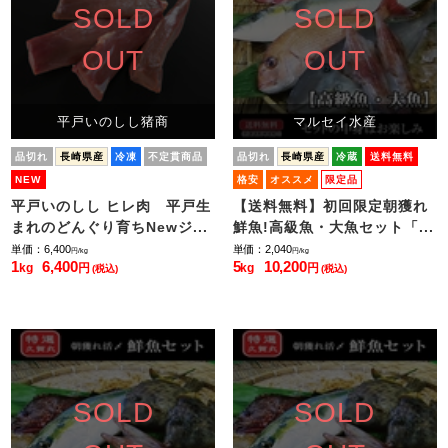
SOLD
SOLD
OUT
OUT
平戸いのしし猪商
マルセイ水産
品切れ
長崎県産
冷凍
不定貫商品
品切れ
長崎県産
冷蔵
送料無料
NEW
格安
オススメ
限定品
平戸いのしし ヒレ肉 平戸生
【送料無料】初回限定朝獲れ
まれのどんぐり育ちNewジ...
鮮魚!高級魚・大魚セット「...
単価：6,400
単価：2,040
円/kg
円/kg
1
6,400
5
10,200
kg
円
kg
円
(税込)
(税込)
SOLD
SOLD