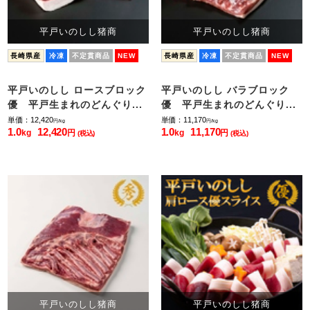
平戸いのしし猪商
平戸いのしし猪商
長崎県産
冷凍
不定貫商品
NEW
長崎県産
冷凍
不定貫商品
NEW
平戸いのしし ロースブロック
平戸いのしし バラブロック
優 平戸生まれのどんぐり...
優 平戸生まれのどんぐり...
単価：12,420
単価：11,170
円/kg
円/kg
1.0
12,420
1.0
11,170
kg
円
kg
円
(税込)
(税込)
平戸いのしし猪商
平戸いのしし猪商