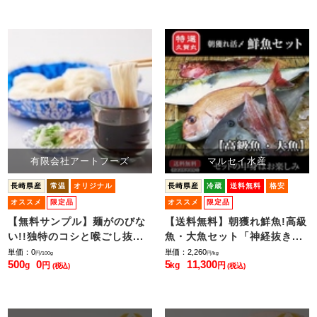
有限会社アートフーズ
マルセイ水産
長崎県産
常温
オリジナル
長崎県産
冷蔵
送料無料
格安
オススメ
限定品
オススメ
限定品
【無料サンプル】麺がのびな
【送料無料】朝獲れ鮮魚!高級
い!!独特のコシと喉ごし抜...
魚・大魚セット「神経抜き...
単価：0
単価：2,260
円/100g
円/kg
500
0
5
11,300
g
円
kg
円
(税込)
(税込)