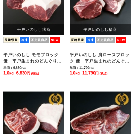
平戸いのしし猪商
平戸いのしし猪商
長崎県産
冷凍
不定貫商品
NEW
長崎県産
冷凍
不定貫商品
NEW
平戸いのしし モモブロック
平戸いのしし 肩ロースブロッ
優 平戸生まれのどんぐり...
ク 優 平戸生まれのどんぐ...
単価：6,830
単価：11,790
円/kg
円/kg
1.0
6,830
1.0
11,790
kg
円
kg
円
(税込)
(税込)