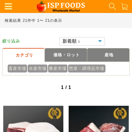
検索結果 21件中 1〜 21の表示
絞り込み
価格・ロット
産地
カテゴリ
畜産市場
水産市場
農産市場
惣菜・調理品市場
1 / 1