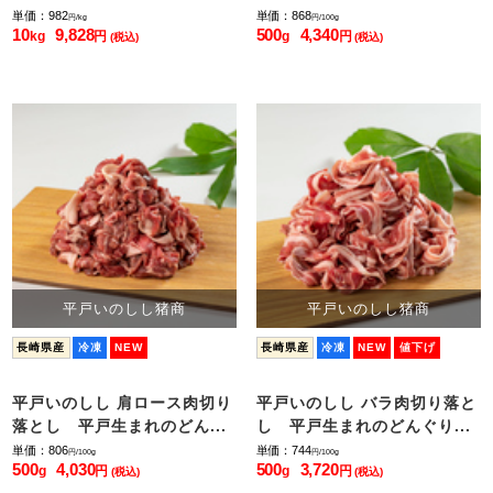
単価：982
単価：868
円/kg
円/100g
10
9,828
500
4,340
kg
円
g
円
(税込)
(税込)
平戸いのしし猪商
平戸いのしし猪商
長崎県産
冷凍
NEW
長崎県産
冷凍
NEW
値下げ
平戸いのしし 肩ロース肉切り
平戸いのしし バラ肉切り落と
落とし 平戸生まれのどん...
し 平戸生まれのどんぐり...
単価：806
単価：744
円/100g
円/100g
500
4,030
500
3,720
g
円
g
円
(税込)
(税込)