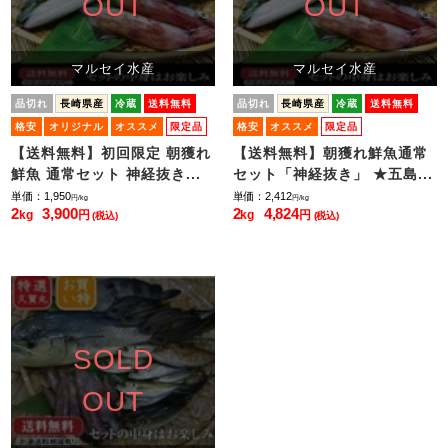
OUT
OUT
マルセイ水産
マルセイ水産
品切れ
長崎県産
冷蔵
送料無料
品切れ
長崎県産
冷蔵
送料無料
格安
オリジナル
オススメ
限定品
格安
オススメ
限定品
【送料無料】初回限定 朝獲れ
【送料無料】朝獲れ鮮魚通常
鮮魚 通常セット 神経抜き...
セット「神経抜き」 ★五島...
単価：1,950
単価：2,412
円/kg
円/kg
2
3,900
2
4,824
kg
円
kg
円
(税込)
(税込)
SOLD
OUT