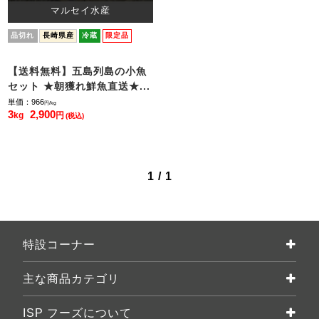
マルセイ水産
品切れ
長崎県産
冷蔵
限定品
【送料無料】五島列島の小魚
セット ★朝獲れ鮮魚直送★...
単価：966
円/kg
3
2,900
kg
円
(税込)
1 / 1
特設コーナー
主な商品カテゴリ
ISP フーズについて