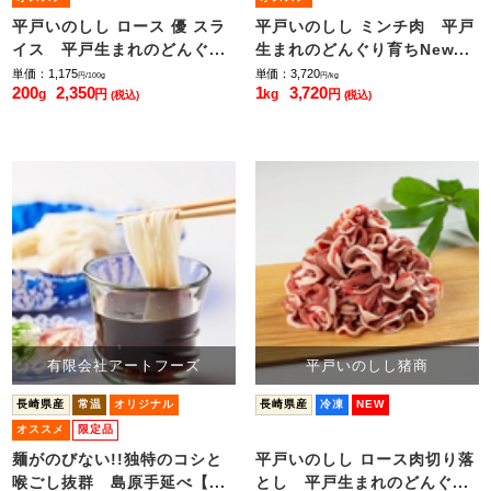
平戸いのしし ロース 優 スラ
平戸いのしし ミンチ肉 平戸
イス 平戸生まれのどんぐ...
生まれのどんぐり育ちNew...
単価：1,175
単価：3,720
円/100g
円/kg
200
2,350
1
3,720
g
円
kg
円
(税込)
(税込)
有限会社アートフーズ
平戸いのしし猪商
長崎県産
常温
オリジナル
長崎県産
冷凍
NEW
オススメ
限定品
麺がのびない!!独特のコシと
平戸いのしし ロース肉切り落
喉ごし抜群 島原手延べ【...
とし 平戸生まれのどんぐ...