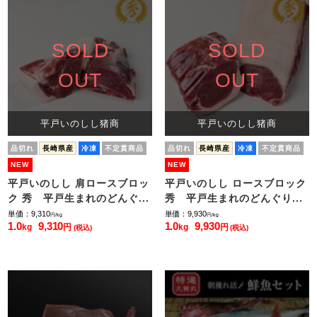
SOLD
SOLD
OUT
OUT
平戸いのしし猪商
平戸いのしし猪商
品切れ
長崎県産
冷凍
不定貫商品
品切れ
長崎県産
冷凍
不定貫商品
NEW
NEW
平戸いのしし 肩ロースブロッ
平戸いのしし ロースブロック
ク 秀 平戸生まれのどんぐ...
秀 平戸生まれのどんぐり...
単価：9,310
単価：9,930
円/kg
円/kg
1.0
9,310
1.0
9,930
kg
円
kg
円
(税込)
(税込)