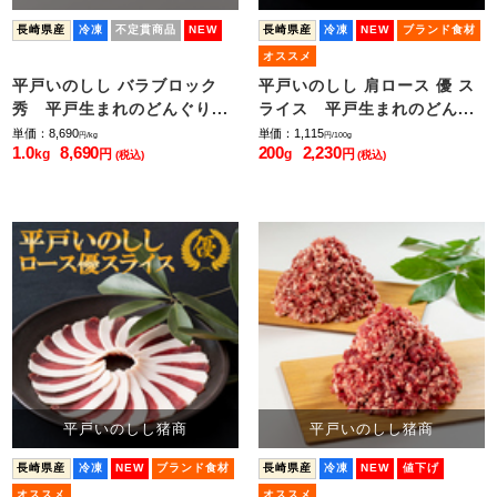
長崎県産
冷凍
不定貫商品
NEW
長崎県産
冷凍
NEW
ブランド食材
オススメ
平戸いのしし バラブロック
平戸いのしし 肩ロース 優 ス
秀 平戸生まれのどんぐり...
ライス 平戸生まれのどん...
単価：8,690
単価：1,115
円/kg
円/100g
1.0
8,690
200
2,230
kg
円
g
円
(税込)
(税込)
平戸いのしし猪商
平戸いのしし猪商
長崎県産
冷凍
NEW
ブランド食材
長崎県産
冷凍
NEW
値下げ
オススメ
オススメ