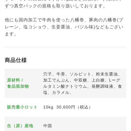
ずつ真空パックの規格も取り扱いしております。
他にも国内加工で牛肉を使った八幡巻、豚肉の八幡巻(プ
レーン、塩コショウ、生姜醤油、バジル味)などもござい
ます。
商品仕様
穴子、牛蒡、ソルビット、粉末生醤油、
原材料 /
加工でんぷん、中双糖、上白糖、Lーグ
食品添加物
ルタミン酸ナトリウム、発酵調味液、食
塩、カラメル、
販売最小ロット
10kg 30,600円（税込）
生（原）産地
中国