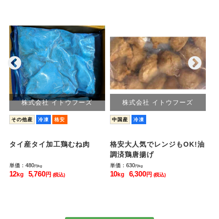
株式会社 イトウフーズ
株式会社 イトウフーズ
その他産
冷凍
格安
中国産
冷凍
日
タイ産タイ加工鶏むね肉
格安大人気でレンジもOK!油
三
調済鶏唐揚げ
冷
単価：480
単価：630
単価
円/kg
円/kg
12
5,760
10
6,300
13
kg
円
kg
円
(税込)
(税込)