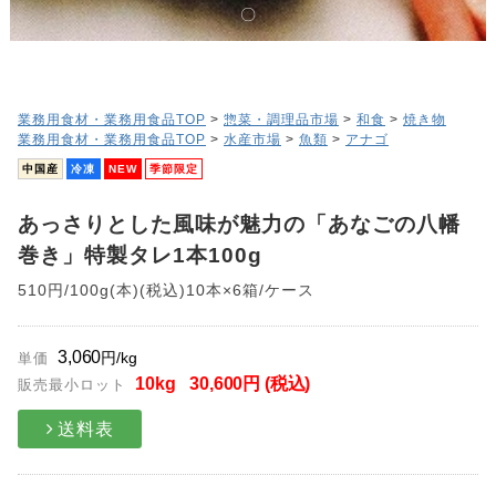
業務用食材・業務用食品TOP
>
惣菜・調理品市場
>
和食
>
焼き物
業務用食材・業務用食品TOP
>
水産市場
>
魚類
>
アナゴ
中国産
冷凍
NEW
季節限定
あっさりとした風味が魅力の「あなごの八幡
巻き」特製タレ1本100g
510円/100g(本)(税込)10本×6箱/ケース
3,060
円/kg
単価
10
kg
30,600
円 (税込)
販売最小ロット
送料表