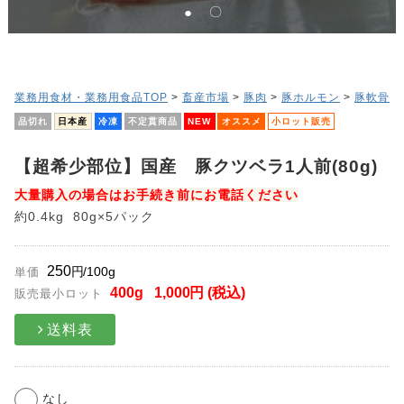
業務用食材・業務用食品TOP
>
畜産市場
>
豚肉
>
豚ホルモン
>
豚軟骨
品切れ
日本産
冷凍
不定貫商品
NEW
オススメ
小ロット販売
【超希少部位】国産 豚クツベラ1人前(80g)
大量購入の場合はお手続き前にお電話ください
約0.4kg
80g×5パック
250
円/100g
単価
400
g
1,000
円 (税込)
販売最小ロット
送料表
なし