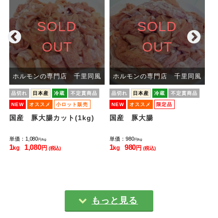
SOLD
SOLD
OUT
OUT
風
ホルモンの専門店 千里同風
ホルモンの専門店 千里同風
品切れ
日本産
冷蔵
不定貫商品
品切れ
日本産
冷蔵
不定貫商品
品
NEW
オススメ
小ロット販売
NEW
オススメ
限定品
N
小ロット販売
国産 豚大腸カット(1kg)
国産 豚大腸
【
が
単価：1,080
単価：980
単価
円/kg
円/kg
1
1,080
1
980
50
kg
円
kg
円
(税込)
(税込)
もっと見る