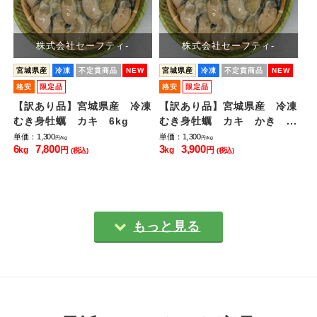
株式会社セーフティ-
株式会社セーフティ-
宮城県産
冷凍
不定貫商品
NEW
宮城県産
冷凍
不定貫商品
NEW
宮
格安
限定品
格安
限定品
オ
【訳あり品】宮城県産 冷凍
【訳あり品】宮城県産 冷凍
宮
.
むき身牡蠣 カキ 6kg
むき身牡蠣 カキ かき ...
(
単価：1,300
単価：1,300
単価
円/kg
円/kg
6
7,800
3
3,900
8
kg
円
kg
円
k
(税込)
(税込)
もっと見る