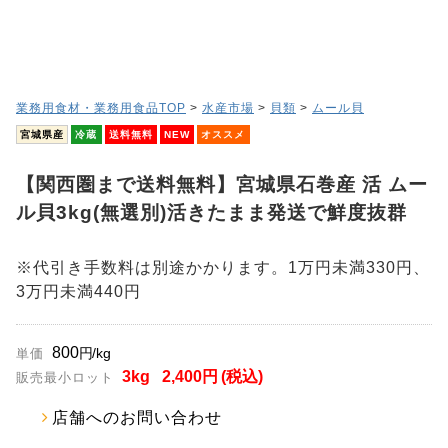
業務用食材・業務用食品TOP
>
水産市場
>
貝類
>
ムール貝
宮城県産
冷蔵
送料無料
NEW
オススメ
【関西圏まで送料無料】宮城県石巻産 活 ムー
ル貝3kg(無選別)活きたまま発送で鮮度抜群
※代引き手数料は別途かかります。1万円未満330円、
3万円未満440円
800
円/kg
単価
3
kg
2,400
円 (税込)
販売最小ロット
店舗へのお問い合わせ